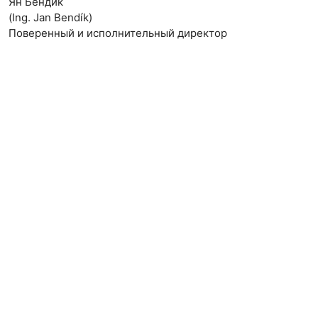
Ян Бендик
(Ing. Jan Bendík)
Поверенный и исполнительный директор
Kontakt
egem@egem.cz
+420 387 008 240