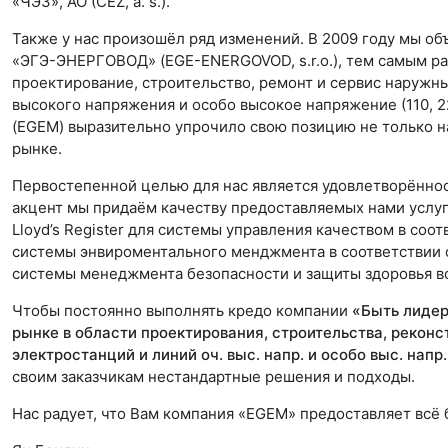
«ЧЭЗ», АО (ČEZ, a. s.).
Также у нас произошёл ряд изменений. В 2009 году мы о
«ЭГЭ-ЭНЕРГОВОД» (EGE-ENERGOVOD, s.r.o.), тем самым ра
проектирование, строительство, ремонт и сервис наружн
высокого напряжения и особо высокое напряжение (110, 2
(EGEM) выразительно упрочило свою позицию не только н
рынке.
Первостепенной целью для нас является удовлетворённос
акцент мы придаём качеству предоставляемых нами услу
Lloyd’s Register для системы управления качеством в соот
системы энвироментального менджмента в соответствии с
системы менеджмента безопасности и защиты здоровья во
Чтобы постоянно выполнять кредо компании
«Быть лидер
рынке в области проектирования, строительства, реконс
электростанций и линий оч. выс. напр. и особо выс. напр.
своим заказчикам нестандартные решения и подходы.
Нас радует, что Вам компания «EGEM» предоставляет всё 